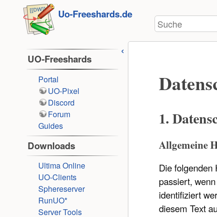
Benutzer-
zum
Uo-Freeshards.de
Werkzeuge
Suche
Inhalt
springen
UO-Freeshards
Datensc
Portal
UO-Pixel
Discord
1. Datens
Forum
Guides
Allgemeine H
Downloads
Ultima Online
Die folgenden 
UO-Clients
passiert, wenn
Sphereserver
identifiziert 
RunUO*
diesem Text au
Server Tools