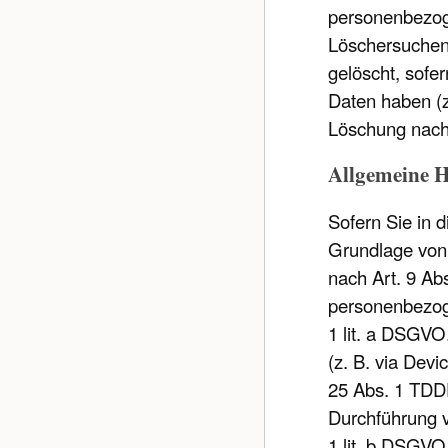
personenbezoge
Löschersuchen 
gelöscht, sofe
Daten haben (z.
Löschung nach 
Allgemeine H
Sofern Sie in 
Grundlage von 
nach Art. 9 Ab
personenbezoge
1 lit. a DSGVO
(z. B. via Devi
25 Abs. 1 TDDDG
Durchführung v
1 lit. b DSGVO.