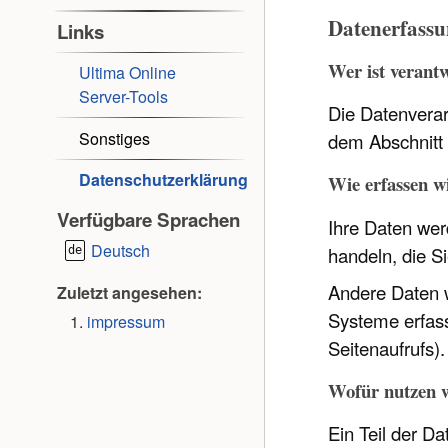
Datenerfassu
Links
Wer ist verantw
Ultima Online
Server-Tools
Die Datenverar
Sonstiges
dem Abschnitt 
Datenschutz­erklärung
Wie erfassen w
Verfügbare Sprachen
Ihre Daten wer
Deutsch
handeln, die S
Andere Daten w
Zuletzt angesehen:
Systeme erfass
impressum
Seitenaufrufs)
Wofür nutzen w
Ein Teil der D