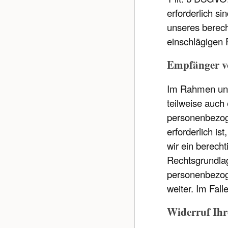
erforderlich s
unseres berecht
einschlägigen 
Empfänger v
Im Rahmen unse
teilweise auch
personenbezoge
erforderlich is
wir ein berech
Rechtsgrundlag
personenbezoge
weiter. Im Fal
Widerruf Ihr