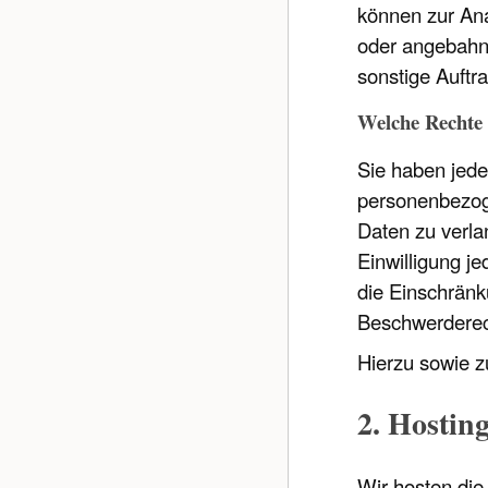
können zur Ana
oder angebahnt
sonstige Auftr
Welche Rechte 
Sie haben jede
personenbezoge
Daten zu verla
Einwilligung j
die Einschränk
Beschwerderech
Hierzu sowie 
2. Hostin
Wir hosten die